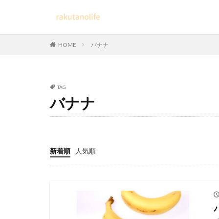
HOME
バナナ
TAG
バナナ
新着順
人気順