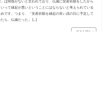
曜」は関係がないと言われており、仏滅に安産祈願をしたから
といって縁起が悪いということにはならないと考えられている
ためです。つまり、「安産祈願を縁起の良い戌の日に予定して
いたら、仏滅だった」 […]
続きを読む