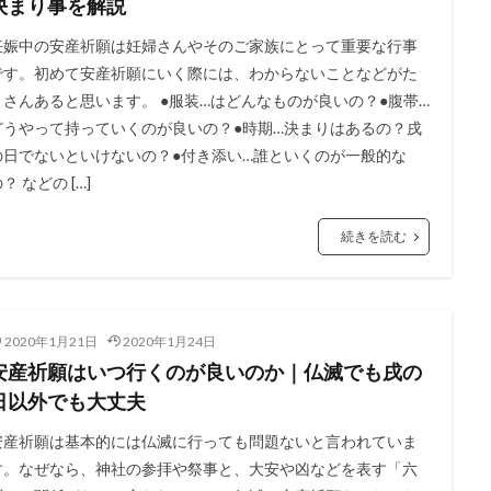
決まり事を解説
妊娠中の安産祈願は妊婦さんやそのご家族にとって重要な行事
です。初めて安産祈願にいく際には、わからないことなどがた
くさんあると思います。 ●服装…はどんなものが良いの？●腹帯…
どうやって持っていくのが良いの？●時期…決まりはあるの？戌
の日でないといけないの？●付き添い…誰といくのが一般的な
？ などの […]
続きを読む
2020年1月21日
2020年1月24日
安産祈願はいつ行くのが良いのか｜仏滅でも戌の
日以外でも大丈夫
安産祈願は基本的には仏滅に行っても問題ないと言われていま
す。なぜなら、神社の参拝や祭事と、大安や凶などを表す「六