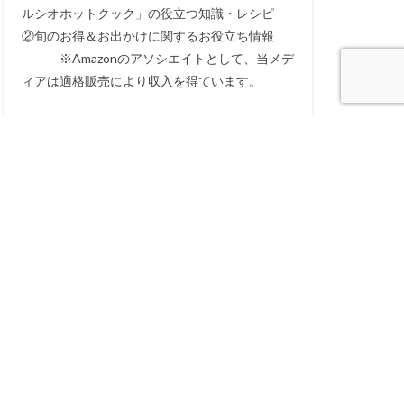
ルシオホットクック」の役立つ知識・レシピ
②旬のお得＆お出かけに関するお役立ち情報
※Amazonのアソシエイトとして、当メデ
ィアは適格販売により収入を得ています。
カテゴリー
おでかけ
GW
正月
紅葉