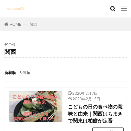
HOME
関西
TAG
関西
新着順
人気順
2020年2月7日
2020年2月15日
こどもの日の食べ物の意
味と由来｜関西はちまき
で関東は柏餅が定番