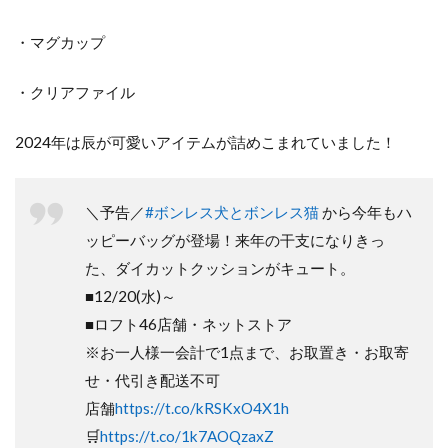
・マグカップ
・クリアファイル
2024年は辰が可愛いアイテムが詰めこまれていました！
＼予告／
#ボンレス犬とボンレス猫
から今年もハ
ッピーバッグが登場！来年の干支になりきっ
た、ダイカットクッションがキュート。
■12/20(水)～
■ロフト46店舗・ネットストア
※お一人様一会計で1点まで、お取置き・お取寄
せ・代引き配送不可
店舗
https://t.co/kRSKxO4X1h
🛒
https://t.co/1k7AOQzaxZ