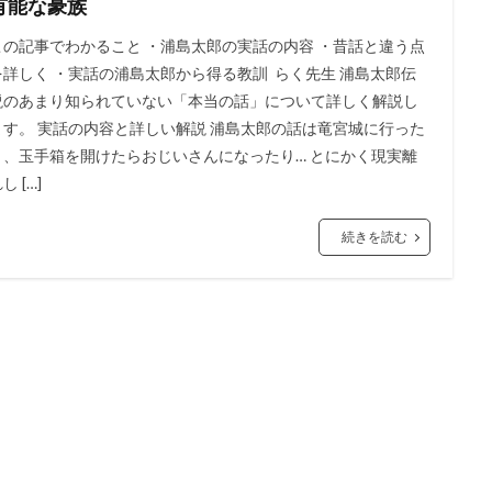
有能な豪族
この記事でわかること ・浦島太郎の実話の内容 ・昔話と違う点
を詳しく ・実話の浦島太郎から得る教訓 らく先生 浦島太郎伝
説のあまり知られていない「本当の話」について詳しく解説し
ます。 実話の内容と詳しい解説 浦島太郎の話は竜宮城に行った
り、玉手箱を開けたらおじいさんになったり… とにかく現実離
し […]
続きを読む