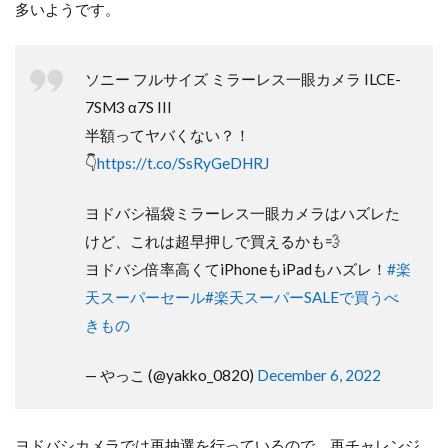
多いようです。
ソニー フルサイズ ミラーレス一眼カメラ ILCE-
7SM3 α7S III
半額ってヤバくない？！
👇
https://t.co/SsRyGeDHRJ
ヨドバシ福袋ミラーレス一眼カメラはハズレた
けど、これは超早押しで買えるかも💨
ヨドバシ倍率高くてiPhoneもiPadもハズレ！
#楽
天スーパーセール
#楽天スーパーSALEで買うべ
きもの
— やっこ (@yakko_0820)
December 6, 2022
ヨドバシカメラでは再抽選を行っているので、再チャレンジ