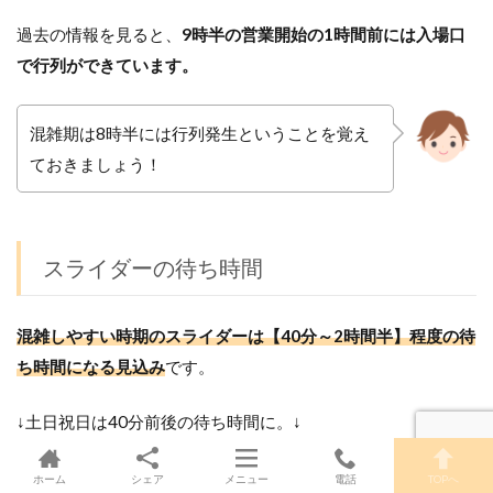
過去の情報を見ると、
9時半の営業開始の1時間前には入場口
で行列ができています。
混雑期は8時半には行列発生ということを覚え
ておきましょう！
スライダーの待ち時間
混雑しやすい時期のスライダーは【40分～2時間半】程度の待
ち時間になる見込み
です。
↓土日祝日は40分前後の待ち時間に。↓
ホーム
シェア
メニュー
電話
TOPへ