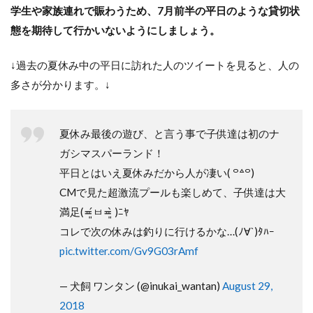
学生や家族連れで賑わうため、7月前半の平日のような貸切状
態を期待して行かいないようにしましょう。
↓過去の夏休み中の平日に訪れた人のツイートを見ると、人の
多さが分かります。↓
夏休み最後の遊び、と言う事で子供達は初のナ
ガシマスパーランド！
平日とはいえ夏休みだから人が凄い( ꒪꒫꒪)
CMで見た超激流プールも楽しめて、子供達は大
満足(≖͈́ㅂ≖͈̀ )ﾆﾔ
コレで次の休みは釣りに行けるかな…(ﾉ∀`)ﾀﾊｰ
pic.twitter.com/Gv9G03rAmf
— 犬飼 ワンタン (@inukai_wantan)
August 29,
2018