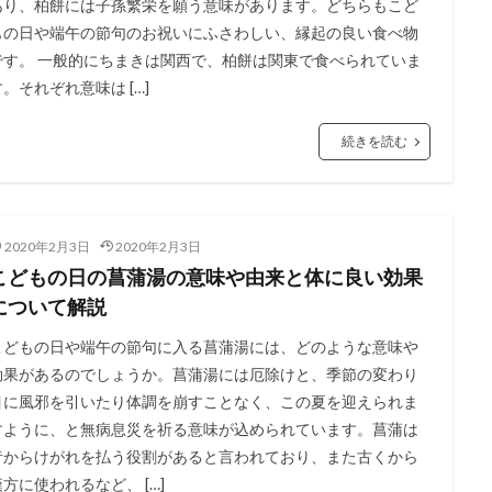
あり、柏餅には子孫繁栄を願う意味があります。どちらもこど
もの日や端午の節句のお祝いにふさわしい、縁起の良い食べ物
です。 一般的にちまきは関西で、柏餅は関東で食べられていま
す。それぞれ意味は […]
続きを読む
2020年2月3日
2020年2月3日
こどもの日の菖蒲湯の意味や由来と体に良い効果
について解説
こどもの日や端午の節句に入る菖蒲湯には、どのような意味や
効果があるのでしょうか。菖蒲湯には厄除けと、季節の変わり
目に風邪を引いたり体調を崩すことなく、この夏を迎えられま
すように、と無病息災を祈る意味が込められています。菖蒲は
昔からけがれを払う役割があると言われており、また古くから
漢方に使われるなど、 […]