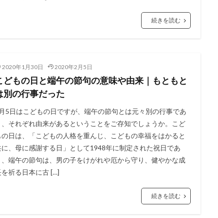
続きを読む
2020年1月30日
2020年2月5日
こどもの日と端午の節句の意味や由来｜もともと
は別の行事だった
5月5日はこどもの日ですが、端午の節句とは元々別の行事であ
り、それぞれ由来があるということをご存知でしょうか。こど
もの日は、「こどもの人格を重んじ、こどもの幸福をはかると
共に、母に感謝する日」として1948年に制定された祝日であ
り、端午の節句は、男の子をけがれや厄から守り、健やかな成
長を祈る日本に古 […]
続きを読む