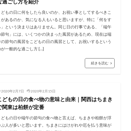
な過ごし方を紹介
こどもの日に何をしたら良いのか、お祝い事としてするべきこ
とがあるのか、気になる人もいると思いますが、特に「何をす
る」という決まりはありません。同じ日の行事である、「端午
の節句」には、いくつかの決まった風習があるため、現在は端
午の節句の風習をこどもの日の風習として、お祝いするという
のが一般的な過ごし方 […]
続きを読む
2020年2月7日
2020年2月15日
こどもの日の食べ物の意味と由来｜関西はちまき
で関東は柏餅が定番
こどもの日や端午の節句の食べ物と言えば、ちまきや柏餅が浮
かぶ人が多いと思います。ちまきにはけがれや厄を払う意味が