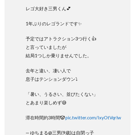
レゴ大好き三男くん💕
1年ぶりのレゴランドです✨
予定ではアトラクション3つ行く👍
と言っていましたが
結局1つしか乗りませんでした。
去年と違い、凄い人で
息子はテンションダウン⤵︎
「暑い、うるさい、並びたくない」
とあまり楽しめず😅
滞在時間約3時間🤡
pic.twitter.com/IxyOtVqrlw
— ゆちまる@三男(9歳)は自閉っ子