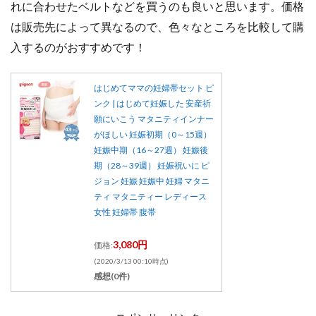
れに合わせたベルトなどを買うのも良いと思います。価格
は販売先によって異なるので、色々なところを比較して購
入するのがおすすめです！
はじめてママの妊婦帯セット ピ
ンク | はじめて妊娠した 安産祈
願にいこう マタニティインナー
がほしい 妊娠初期（0～15週）
妊娠中期（16～27週） 妊娠後
期（28～39週） 妊娠祝いに ピ
ジョン 妊娠 妊娠中 妊婦 マタニ
ティ マタニティー レディース
女性 妊婦帯 腹帯
3,080円
価格:
(2020/3/13 00:10時点)
感想(0件)