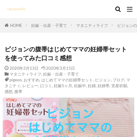
HOME
妊娠・出産・子育て
マタニティライフ
ピジョンの
ピジョンの腹帯はじめてママの妊婦帯セット
を使ってみた口コミ感想
2020年3月13日
2020年3月15日
マタニティライフ
,
妊娠・出産・子育て
pigeon
,
おすすめ
,
はじめてママの妊婦帯セット
,
ピジョン
,
ブログ
,
マ
タニティ
,
レビュー
,
口コミ
,
妊娠5ヶ月
,
妊娠中
,
妊婦
,
妊婦帯
,
安産祈願
,
感想
,
腹帯