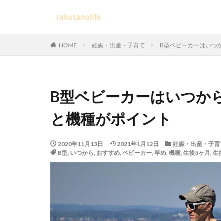
HOME
妊娠・出産・子育て
B型ベビーカーはいつ
B型ベビーカーはいつか
と機種がポイント
2020年11月13日
2021年1月12日
妊娠・出産・子育
B型
,
いつから
,
おすすめ
,
ベビーカー
,
早め
,
機種
,
生後5ヶ月
,
生