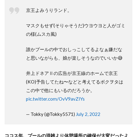
京王よみうりランド。
マスクもせず(そりゃそうだ)ウヨウヨと人がゴミ
の様(ムスカ風)
誰かプールの中でおしっこしてるよなぁ嫌だな
と思いながらも、娘が楽しそうなのでいいか😅
井上ドネアⅡの広告が京王線のホームで京王
(KO)予告してたね〜などと考えてるボクヲタは
この中で他にもいるのだろうか。
pic.twitter.com/OvV9avZIYs
— Tokky (@Tokky5571)
July 2, 2022
ココス年、プールの混雑より休憩場所の確保が大変だったよ